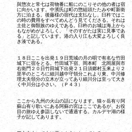
與惣次と常七は荷物番に船にのこりその他の者は宿
に向かいます。中濱氏は町の惣組頭たたみや町新衛
方に泊まる。後藤様の宿代は支払なし。臼杵ではこ
の時の費用をすべてめんどう見てくださる。それは
土佐と御類族のゆえである。臼杵のお城は海上から
もながめがよろしく、「そのすがたは実に見事であ
る」と記しています。港の入り江も大変よろしく良
き湊である。
１８日ここを出発１９日荒城の月の唄で有名な竹田
城下に宿をとる。竹田城下宿、岡本町 北岡屋與市
右衛門２０日竹田城下出発２１日須郷村玉来より２
里半のところに細川越中守領分これより東、中川修
理太夫領分の立木が立ってあり細川分は至って大き
く中川分は小さい。（Ｐ４３）
ここから九州の火山の話になります。猫ヶ岳有り阿
蘇山有り歌いにある阿蘇の宮はここであるが、お役
目の旅ゆえ参詣しないで通過する。カルデヤ湖の様
子が記してあります。