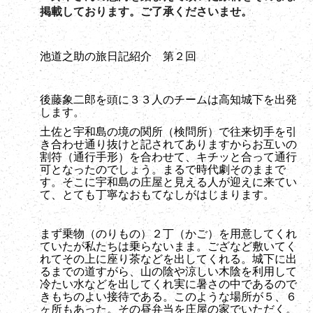
掲載しております。ご了承くださいませ。
池道之助の旅日記紹介 第２回
後藤象二郎を頭に３３人のチームは高知城下を出発
します。
土佐と宇和島の境の関所（検問所）で往来切手を引
き合わせ通り抜けと記されてありますからお互いの
割符（通行手形）を合わせて、キチッと合って通行
可となったのでしょう。まるで時代劇そのままで
す。そこに宇和島の庄屋と見える人が迎えに来てい
て、とても丁寧なおもてなしがはじまります。
まず乗物（のりもの）２丁（かご）を用意してくれ
ていたが私たちは乗らないまま。ござなど敷いてく
れてその上に座り茶などを出してくれる。城下に出
るまでの道すがら、山の陰や涼しい木陰を利用して
冷たい水などを出してくれ実に暑さの中であるので
きもちのよい接待である。このような場所が５、６
ヶ所もあった。その昼弁当を庄屋の家でいただく。