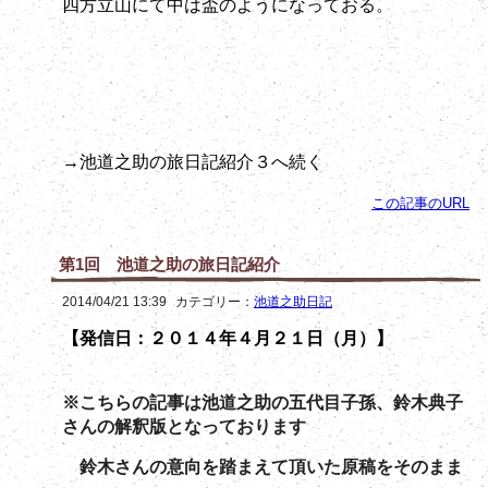
四方立山にて中は盃のようになっておる。
→池道之助の旅日記紹介３へ続く
この記事のURL
第1回 池道之助の旅日記紹介
2014/04/21 13:39
カテゴリー：
池道之助日記
【発信日：２０１４年４月２１日（月）】
※こちらの記事は池道之助の五代目子孫、鈴木典子
さんの解釈版となっております
鈴木さんの意向を踏まえて頂いた原稿をそのまま