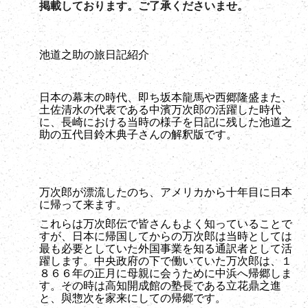
掲載しております。ご了承くださいませ。
池道之助の旅日記紹介
日本の幕末の時代、即ち坂本龍馬や西郷隆盛また、
土佐清水の代表である中濱万次郎の活躍した時代
に、長崎における当時の様子を日記に残した池道之
助の五代目鈴木典子さんの解釈版です。
万次郎が漂流したのち、アメリカから十年目に日本
に帰って来ます。
これらは万次郎伝で皆さんもよく知っていることで
すが、日本に帰国してからの万次郎は当時としては
最も必要としていた外国事業を知る通訳者として活
躍します。中央政府の下で働いていた万次郎は、１
８６６年の正月に母親に会うために中浜へ帰郷しま
す。その時は高知開成館の塾長である立花鼎之進
と、與惣次を家来にしての帰郷です。