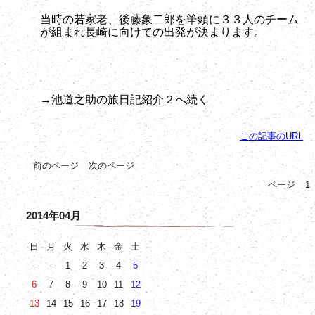
当時の若家老、後藤象二郎を筆頭に３３人のチーム
が組まれ長崎に向けての出発が決まります。
→
池道之助の旅日記紹介２
へ続く
この記事のURL
前のページ
次のページ
ページ
1
2014年04月
日
月
火
水
木
金
土
-
-
1
2
3
4
5
6
7
8
9
10
11
12
13
14
15
16
17
18
19