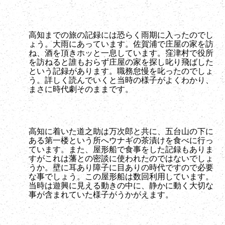
高知までの旅の記録には恐らく雨期に入ったのでし
ょう。大雨にあっています。佐賀浦で庄屋の家を訪
ね、酒を頂きホッと一息しています。窪津村で役所
を訪ねると誰もおらず庄屋の家を探し叱り飛ばした
という記録があります。職務怠慢を叱ったのでしょ
う。詳しく読んでいくと当時の様子がよくわかり、
まさに時代劇そのままです。
高知に着いた道之助は万次郎と共に、五台山の下に
ある第一楼という所へウナギの茶漬けを食べに行っ
ています。また、屋形船で食事をした記録もありま
すがこれは藩との密談に使われたのではないでしょ
うか。壁に耳あり障子に目ありの時代ですので必要
な事でしょう。この屋形船は数回利用しています。
当時は遊興に見える動きの中に、静かに動く大切な
事が含まれていた様子がうかがえます。