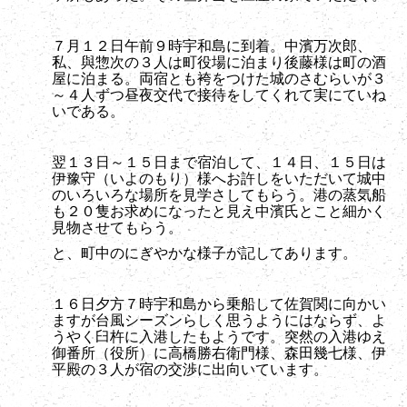
７月１２日午前９時宇和島に到着。中濱万次郎、
私、與惣次の３人は町役場に泊まり後藤様は町の酒
屋に泊まる。両宿とも袴をつけた城のさむらいが３
～４人ずつ昼夜交代で接待をしてくれて実にていね
いである。
翌１３日～１５日まで宿泊して、１４日、１５日は
伊豫守（いよのもり）様へお許しをいただいて城中
のいろいろな場所を見学さしてもらう。港の蒸気船
も２０隻お求めになったと見え中濱氏とこと細かく
見物させてもらう。
と、町中のにぎやかな様子が記してあります。
１６日夕方７時宇和島から乗船して佐賀関に向かい
ますが台風シーズンらしく思うようにはならず、よ
うやく臼杵に入港したもようです。突然の入港ゆえ
御番所（役所）に高橋勝右衛門様、森田幾七様、伊
平殿の３人が宿の交渉に出向いています。