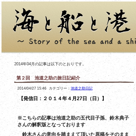
2014年04月の記事は以下のとおりです。
第２回 池道之助の旅日記紹介
2014/04/27 15:46
カテゴリー：
池道之助日記
【発信日：２０１４年４月27日（日）】
※こちらの記事は池道之助の五代目子孫、鈴木典子
さんの解釈版となっております
鈴木さんの意向を踏まえて頂いた原稿をそのまま