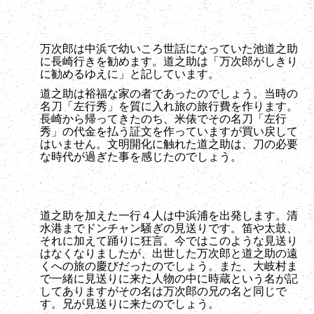
万次郎は中浜で幼いころ世話になっていた池道之助
に長崎行きを勧めます。道之助は「万次郎がしきり
に勧めるゆえに」と記しています。
道之助は裕福な家の者であったのでしょう。当時の
名刀「左行秀」を質に入れ旅の旅行費を作ります。
長崎から帰ってきたのち、米俵でその名刀「左行
秀」の代金を払う証文を作っていますが買い戻して
はいません。文明開化に触れた道之助は、刀の必要
な時代が過ぎた事を感じたのでしょう。
道之助を加えた一行４人は中浜浦を出発します。清
水港までドンチャン騒ぎの見送りです。笛や太鼓、
それに加えて踊りに狂言。今ではこのような見送り
はなくなりましたが、出世した万次郎と道之助の遠
くへの旅の慶びだったのでしょう。また、大岐村ま
で一緒に見送りに来た人物の中に時蔵という名が記
してありますがその名は万次郎の兄の名と同じで
す。兄が見送りに来たのでしょう。