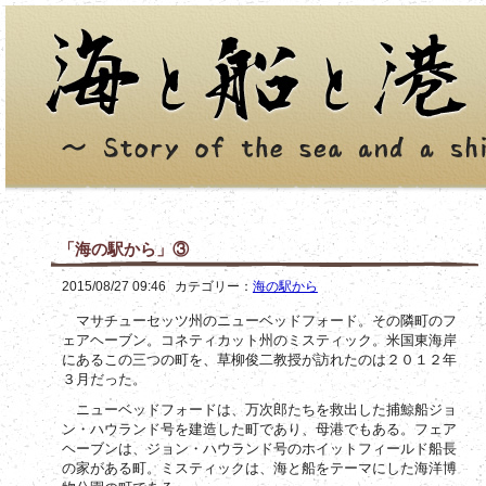
「海の駅から」③
2015/08/27 09:46
カテゴリー：
海の駅から
マサチューセッツ州のニューベッドフォード。その隣町のフ
ェアヘーブン。コネティカット州のミスティック。米国東海岸
にあるこの三つの町を、草柳俊二教授が訪れたのは２０１２年
３月だった。
ニューベッドフォードは、万次郎たちを救出した捕鯨船ジョ
ン・ハウランド号を建造した町であり、母港でもある。フェア
ヘーブンは、ジョン・ハウランド号のホイットフィールド船長
の家がある町。ミスティックは、海と船をテーマにした海洋博