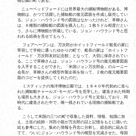
物公園の町である。
ニューベッドフォードには世界最大の捕鯨博物館がある。博
物館は、かつて活躍した捕鯨船の復元図面を作成し販売してい
る。ジョン・ハウランド号の図面はなかったけれど、草柳さん
は、６種類の捕鯨船の図面を購入した。１枚５ドル程度だとい
う。さらに博物館が所蔵している、ジョン・ハウランド号と思
われる絵画を見せてもらう。
フェアヘーブンは、万次郎がホイットフィールド船長の家に
寄宿して学校に通ったゆかりの町で、船長の家は「ホイットフ
ィールド・万次郎友好記念館」となって、大切に保存されてい
る。ここで草柳さんは、ジョン・ハウランド号の復元概要図面
を入手することができた。「米国ジョン万次郎会」のルーニー
会長が、草柳さんの模型作製企画を知って、２枚の復元概要図
面のコピーを提供してくれたのだ。
ミスティックの海洋博物公園では、１８４０年代初めに造ら
れた捕鯨船チャールズ･モーガン号を見学した。建造された時期
も場所も大きさも、ジョン・ハウランド号と近似しており、同
時代に建造された中で、唯一残されている現物の捕鯨船であ
る。
こうして米国の三つの町で収集した資料、情報、知識に加
え、土佐の絵師・河田小龍が万次郎の話と記憶をもとに描いた
絵も参考にした。集めた情報を丹念に分析し、総合的に組み立
てて、ついにジョン・ハウランド号の模型を完成させた。母国