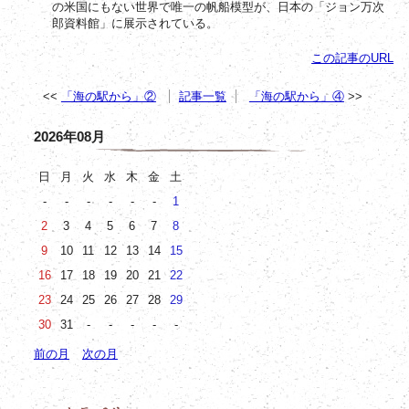
の米国にもない世界で唯一の帆船模型が、日本の「ジョン万次
郎資料館」に展示されている。
この記事のURL
「海の駅から」②
記事一覧
「海の駅から」④
2026年08月
日
月
火
水
木
金
土
-
-
-
-
-
-
1
2
3
4
5
6
7
8
9
10
11
12
13
14
15
16
17
18
19
20
21
22
23
24
25
26
27
28
29
30
31
-
-
-
-
-
前の月
次の月