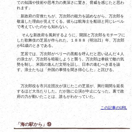
ての知識や技術や思考力の奥深さに驚き、脅威を感じたと思わ
れます」
新政府の官僚たちが、万次郎の能力を認めながら、万次郎を
敬遠した理由が見えてくる。彼らは航海士を船頭と同じレベル
で考えていたのかも知れない。
そんな新政府を風刺するように、開国と万次郎をモチーフに
21
した歌舞伎の芝居が作られた。１８８８（明治
）年、万次郎
61
が
歳のときである。
芝居では、万次郎がペリーの黒船を呼んだと思い込んだ４人
の浪士が、万次郎を暗殺しようと襲う。万次郎は拳銃で敵の気
勢を制し、米国の進んだ文明を話し、日本の進むべき道を諭
す。浪士たちは「外国の事情を聞き得心した」と詫びる。
万次郎役を市川左団次が演じたこの芝居が、興行期間を延長
するほど大当たりした。だが急に公演が中止になった。裏で政
府の力が動いたことは、誰もがわかっていた。
この記事のURL
「海の駅から」⑲