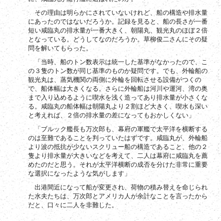
その理由は明らかにされていないけれど、船の構造や排水量
にあったのではないだろうか。記録を見ると、船の長さが一番
短い咸臨丸の排水量が一番大きく、朝陽丸、観光丸のほぼ２倍
となっている。どうしてなのだろうか。草柳俊二さんにその疑
問を解いてもらった。
「当時、船のトン数表示は統一した基準がなかったので、こ
の３隻のトン数が同じ基準のものか疑問です。でも、外輪船の
観光丸は、蒸気機関の両側に外輪を回転させる設備がつくの
で、船体幅は大きくなる。さらに外輪船は河川や運河、湾の奥
まで入り込めるように喫水を浅く造ってあり排水量が小さくな
る。咸臨丸の船体幅は朝陽丸より２割ほど大きく、喫水も深い
と考えれば、２倍の排水量の差になってもおかしくない」
「ブルック艦長も万次郎も、幕府の軍艦で太平洋を横断する
のは至難であることを判っていたはずです。咸臨丸が、外輪船
より波の抵抗が少ないスクリュー船の構造であること、他の２
隻より排水量が大きいなどを考えて、二人は幕府に咸臨丸を薦
めたのだと思う。それが太平洋横断の成否を分けた非常に重要
な選択になったような気がします」
出港間近になって船が変更され、荷物の積み替えを命じられ
た水夫たちは、万次郎とアメリカ人が余計なことを言ったから
だと、口々に二人を非難した。