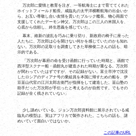
万次郎に愛情と教育を注ぎ、一等航海士にまで育ててくれた
ホイットフィールド船長。咸臨丸の太平洋横断航海の出会いか
ら、お互い尊敬し合い友情を貫いたブルック艦長。物心両面で
支援してくれたデーモン神父。万次郎はこの三人の米国人を、
心底から信頼し、終生恩義を感じていた。
幕末、維新の波乱を巧みに乗り切り、新政府の椅子に座った
人たちに、万次郎は心を開けない何かを感じていたのかも知れ
ない。万次郎の足取りを調査してきた草柳俊二さんの話も、暗
示的である。
「万次郎が幕府の命を受け函館に行っていた時期と、函館で
西洋型スクナー船・函館丸が建造された時期が重なる。万次郎
が関わっていたはずですが、その記録がない。富士市沖で沈没
したロシアのディアナ号の乗組員を本国に帰すための船を、伊
豆韮山代官の江川太郎左衛門が指揮をして建造した。韮山塾の
助手だった万次郎が手伝ったと考えるのが自然です。でもその
記録が全く残されていない」
少し謎めいている。ジョン万次郎資料館に展示されている咸
臨丸の模型は、実はアフリカで製作された。こちらの話も、謎
めいていて面白いではないか。
この記事のURL