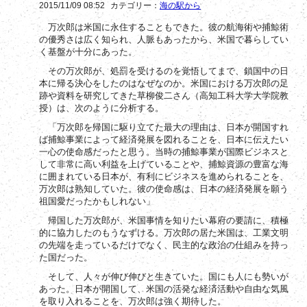
2015/11/09 08:52
カテゴリー：
海の駅から
万次郎は米国に永住することもできた。彼の航海術や捕鯨術
の優秀さは広く知られ、人脈もあったから、米国で暮らしてい
く基盤が十分にあった。
その万次郎が、処罰を受けるのを覚悟してまで、鎖国中の日
本に帰る決心をしたのはなぜなのか。米国における万次郎の足
跡や資料を研究してきた草柳俊二さん（高知工科大学大学院教
授）は、次のように分析する。
「万次郎を帰国に駆り立てた最大の理由は、日本が開国すれ
ば捕鯨事業によって経済発展を図れることを、日本に伝えたい
一心の使命感だったと思う。当時の捕鯨事業が国際ビジネスと
して非常に高い利益を上げていることや、捕鯨資源の豊富な海
に囲まれている日本が、有利にビジネスを進められることを、
万次郎は熟知していた。彼の使命感は、日本の経済発展を願う
祖国愛だったかもしれない」
帰国した万次郎が、米国事情を知りたい幕府の要請に、積極
的に協力したのもうなずける。万次郎の居た米国は、工業文明
の先端を走っているだけでなく、民主的な政治の仕組みを持っ
た国だった。
そして、人々が伸び伸びと生きていた。国にも人にも勢いが
あった。日本が開国して、米国の活発な経済活動や自由な気風
を取り入れることを、万次郎は強く期待した。