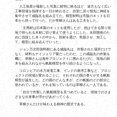
人工衛星が撮影した写真に鮮明に映るほど、途方もなく広い
工事現場を指揮する一日が終わると、自室に戻り指先に神経を
集中させて咸臨丸を組み立てた。模型材料は市販のキットを日
本から持って行った。だが草柳さんはある工夫をした。
「主用材は日本製のキットを使用したが、他はできる限り現
地で得られる木材に切り替えて使うようにした。水田開発のた
めに伐採した木々の中から、部材を選び、乾燥させ、加工し
て、模型に組み込んでいった」
ジョン万次郎資料館にある咸臨丸は、作製された場所だけで
なく、材料もナイジェリア製だったのだ。この咸臨丸の作製を
機に、草柳さんは海外プロジェクトに携わるたびに、現地の樹
木を組み入れながら帆船模型を作り続けるようになった。
コロンビアの水力発電工事、インドの港湾工事など、プロジ
ェクトの現場が変わるごとに、それぞれの国の香りがする帆船
模型が誕生した。どの国のどんな木が、どの帆船のどの部分に
使われているか、それを知っているのは草柳さん一人である。
「自分で作製した帆船模型を見つめていると、現地でのさま
ざまな出来事が浮かびあがってくる」
草柳さんだけが味わえる精神の贅沢である。