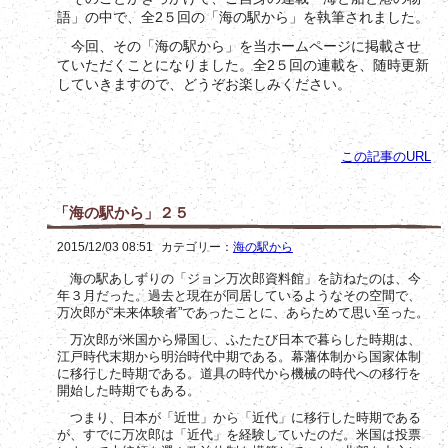
語」の中で、全2５回の「海の駅から」を執筆されました。
今回、その「海の駅から」を当ホームページに掲載させ
ていただくことになりました。全2５回の連載を、随時更新
していきますので、どうぞお楽しみください。
この記事のURL
「海の駅から」２５
2015/12/03 08:51
カテゴリー：
海の駅から
海の駅あしずりの「ジョン万次郎資料館」を訪ねたのは、今
年３月だった。過去と現在が同居しているようなその空間で、
万次郎が“未来体験者”であったことに、あらためて思い至った。
万次郎が米国から帰国し、ふたたび日本で暮らした時期は、
江戸時代末期から明治時代中期である。幕藩体制から国家体制
に移行した時期である。道具の時代から機械の時代への移行を
開始した時期でもある。
つまり、日本が「近世」から「近代」に移行した時期である
が、すでに万次郎は「近代」を経験していたのだ。米国は投票