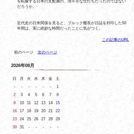
を転嫁する日本の支配層の、理不尽な仕打ちだったのではない
だろうか。
50
近代史の日米関係を見ると、ブルック艦長が日誌を封印した
年間は、実に絶妙な時間だったことに気がつく。
この記事のURL
前のページ
次のページ
2026年08月
日
月
火
水
木
金
土
-
-
-
-
-
-
1
2
3
4
5
6
7
8
9
10
11
12
13
14
15
16
17
18
19
20
21
22
23
24
25
26
27
28
29
30
31
-
-
-
-
-