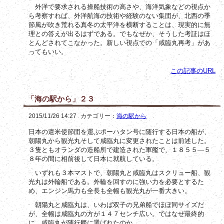
外洋で要求される操船技術の高さや、海洋気象などの視点か
ら考察すれば、外洋航海の技術や経験のない集団が、北西の季
節風が吹き荒れる真冬の太平洋を横断することは、現実的に無
理との答えが出るはずである。でもなぜか、そうした考証はほ
とんどされてこなかった。新しい視点での「咸臨丸再考」があ
ってもいい。
この記事のURL
「海の駅から」２３
2015/11/26 14:27
カテゴリー：
海の駅から
日本の遣米使節団を運ぶポーハタン号に随行する日本の船が、
朝陽丸から観光丸そして咸臨丸に変更されたことは前述した。
３隻ともオランダの造船所で建造された軍艦で、１８５５―５
８年の間に相前後して日本に就航している。
いずれも３本マストで、朝陽丸と咸臨丸はスクリュー船、観
光丸は外輪船である。外輪を回すのに強い力を必要とするた
め、エンジン馬力も全長も全幅も観光丸が一番大きい。
朝陽丸と咸臨丸は、いわば双子の兄弟船でほぼ同サイズだ
が、全幅は咸臨丸の方が１４７センチ広い。ではなぜ最終的
に、咸臨丸が随行艦に選ばれたのか。