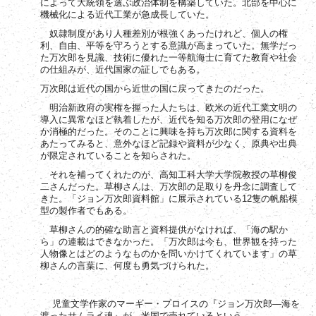
によって大統領を選ぶ政治体制を構築していた。北部を中心に
機械化による近代工業が急成長していた。
奴隷制度があり人種差別が根強くあったけれど、個人の権
利、自由、平等を守ろうとする意識が高まっていた。無学だっ
た万次郎を見識、技術に優れた一等航海士に育てた教育や社会
の仕組みが、近代国家の証しでもある。
万次郎は近代の国から近世の国に戻ってきたのだった。
明治新政府の実権を握った人たちは、欧米の近代工業文明の
導入に異常なほど執着したが、近代を知る万次郎の登用になぜ
か消極的だった。そのことに興味を持ち万次郎に関する資料を
あたってみると、意外なほど記録や資料が少なく、原典や出典
が限定されていることを知らされた。
それを補ってくれたのが、高知工科大学大学院教授の草柳俊
二さんだった。草柳さんは、万次郎の足取りを丹念に調査して
きた。「ジョン万次郎資料館」に展示されている
12
隻の帆船模
型の製作者でもある。
草柳さんの的確な助言と資料提供がなければ、「海の駅か
ら」の連載はできなかった。「万次郎は今も、世界観を持った
人物像とはどのようなものかを問いかけてくれています」の草
柳さんの言葉に、何度も勇気づけられた。
児童文学作家のマーギー・プロイスの『ジョン万次郎―海を
渡ったサムライ魂』が、米国で売れているという。