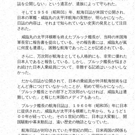
誌を公開しない」という遺言が、遺族によって守られた。
31
そして１９５６（昭和
）年、航海日誌が米国で公開され、
日本の軍艦・咸臨丸の太平洋航海の実態が、明らかになった。
日誌の内容は、それまで知られていない史実の発見として注目
された。
咸臨丸の太平洋横断を終えたブルック艦長が、当時の米国海
軍長官に報告書を提出している。その報告書には、咸臨丸が嵐
に何度も遭遇し、困難な航海であったことが記述されている。
さらに、万次郎が航海士としても人格的にも、非常に優れた
日本人であると報告している。しかし、ブルック艦長が悩まさ
れ続けた日本人乗組員について、非難する記述はいっさいしな
かった。
だから日誌が公開されて、日本の乗組員が外洋航海技術をほ
とんど身につけていなかったことが、初めて明らかになった。
「ブルック艦長とその部下と万次郎がいなければ、咸臨丸は遭
難していた」と報じた米国のメディアもあった。
35
ブルック艦長の航海日誌は、１９６０年（昭和
）年に日本
に提供された。咸臨丸が太平洋を横断した年から、ちょうど１
００年が経っていた。その１世紀の間に、日本は大変貌し、開
国騒動や幕末動乱は、遠い歴史の物語となっていた。
航海日誌が封印されていた半世紀の間に、日米両国の関係も