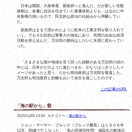
日本は開国、大政奉還、新政府へと進んだ。だが新しい支配
体制は、各藩に自治を任せていた幕藩体制よりも、はるかに中
央集権の強いもので、民主的な政治の仕組みから乖離してい
た。
新政府はまるで憑かれたように欧米の工業文明を取り入れて
いく。でもその目的は軍事力の強化にあり、民間の自由な経済
活動を抑え込んだ。万次郎の期待はしだいに失望に変わってい
った。
「さまざまな国や地域を見て回った経験のある万次郎の頭の
中には、日本がどのように進むべきか、かなりはっきりしたイ
メージがあったと思う、だから明治政府は万次郎を敬遠した。
万次郎も明治政府と距離をおいて余生を過ごしたのです」
この記事のURL
「海の駅から」⑱
2015/11/05 13:55
カテゴリー：
海の駅から
ジョン・マーサー・ブルック（ブルック艦長）は１９０６年
12
80
50
月、
歳で亡くなった。「私の死後
年間、咸臨丸の航海日