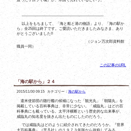
----------------------------------------------------------------------
以上をもちまして、「海と船と港の物語」より、「海の駅か
ら」全25回は終了です。ご愛読いただきましたみなさま、あり
がとうございました!!
（ジョン万次郎資料館
職員一同）
この記事のURL
「海の駅から」２４
2015/11/30 09:15
カテゴリー：
海の駅から
遣米使節団の随行艦の候補になった「観光丸」「朝陽丸」を
掲載している百科事典は、非常に少ない。「咸臨丸」はどの百
科事典にも載っている。太平洋横断という歴史的な出来事が、
咸臨丸の知名度を抜きん出たものにしたのだろう。
では咸臨丸はどのように紹介されてきたのだろうか。『世界
大百科事典』（平凡社）の１９７３年版から抜粋してみる。