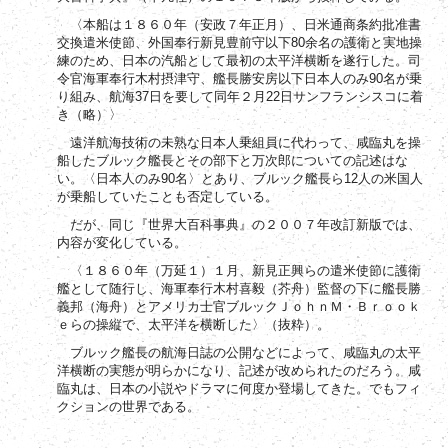
〈本船は１８６０年（安政７年正月）、日米通商条約批准書
80
交換遣米使節、外国奉行新見豊前守以下
余名の護衛と実地操
練のため、日本の汽船として最初の太平洋横断を遂行した。司
90
令官海軍奉行木村摂津守、艦長勝安房以下日本人のみ
名が乗
37
22
り組み、航海
日を要して同年２月
日サンフランシスコに着
き（略）〉
遠洋航海技術の未熟な日本人乗組員に代わって、咸臨丸を操
船したブルック艦長とその部下と万次郎についての記述はな
90
12
い。〈日本人のみ
名〉とあり、ブルック艦長ら
人の米国人
が乗船していたことも否定している。
だが、同じ『世界大百科事典』の２００７年改訂新版では、
内容が変化している。
〈１８６０年（万延１）１月、新見正興らの遣米使節に護衛
艦として随行し、海軍奉行木村喜毅（芥舟）監督の下に艦長勝
義邦（海舟）とアメリカ士官ブルックＪｏｈｎＭ・Ｂｒｏｏｋ
ｅらの操縦で、太平洋を横断した〉（抜粋）。
ブルック艦長の航海日誌の公開などによって、咸臨丸の太平
洋横断の実態が明らかになり、記述が改められたのだろう。咸
臨丸は、日本の小説やドラマに何度か登場してきた。でもフィ
クションの世界である。