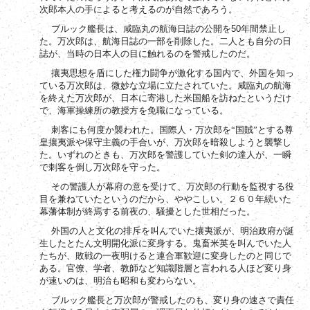
次郎本人の手によると考えるのが自然であろう。
50
ブルック艦長は、咸臨丸の航海日誌の公開を
年間禁止し
た。万次郎は、航海日誌の一部を削除した。二人とも自分の日
誌が、当時の日本人の目に触れるのを警戒したのだ。
攘夷思想を盾にした権力闘争が激化する国内で、外国を知っ
ている万次郎は、微妙な立場に立たされていた。咸臨丸の航海
を終えた万次郎が、日本に寄港した米国船を訪ねたというだけ
で、海軍操練所の教授方を免職になっている。
刺客にも何度か襲われた。国際人・万次郎を“国賊”とする尊
皇攘夷派や保守主義の手合いが、万次郎を暗殺しようと襲撃し
た。いずれのときも、万次郎を警護していた剣の達人が、一瞬
で刺客を倒し万次郎を守った。
その警護人が幕府の意を受けて、万次郎の行動を監視する役
目を兼ねていたというのだから、ややこしい。２６０年続いた
幕藩体制が終焉する前夜の、騒擾とした世相だった。
外国の人と文化の排斥を叫んでいた攘夷派が、明治政府が誕
生したとたん文明開化派に変身する。鬼畜米英を叫んでいた人
たちが、敗戦の一夜明けると連合軍歓迎に変身したのと同じで
ある。官僚、学者、教師など知識階層と言われる人ほど変り身
が速いのは、明治も昭和も変わらない。
ブルック艦長と万次郎が警戒したのも、変り身の速さで責任