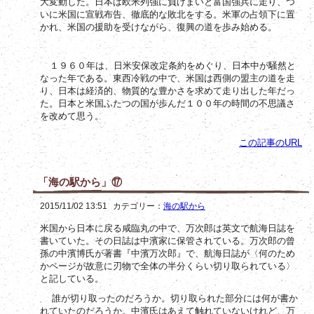
大変動した。日本は欧米列強に負けまいと富国強兵に走り、つ
いに米国に宣戦布告、徹底的な敗北をする。米軍の占領下に置
かれ、米国の援助を受けながら、復興の道を歩み始める。
１９６０年は、日米安保改定条約をめぐり、日本中が騒然と
なった年である。東西冷戦の中で、米国は西側の盟主の道を走
り、日本は経済的、物質的な豊かさを求めて走り出した年だっ
た。日本と米国ふたつの国が歩んだ１００年の時間の不思議さ
を改めて思う。
この記事のURL
「海の駅から」⑰
2015/11/02 13:51
カテゴリー：
海の駅から
米国から日本に戻る咸臨丸の中で、万次郎は英文で航海日誌を
書いていた。その日誌は中濱家に保管されている。万次郎の曾
孫の中濱博氏が著書『中濱万次郎』で、航海日誌が〈何のため
かページが故意に刃物で全体の半分くらい切り取られている〉
と記している。
誰が切り取ったのだろうか。切り取られた部分には何が書か
れていたのだろうか。中濱氏はあえて触れていないけれど、万