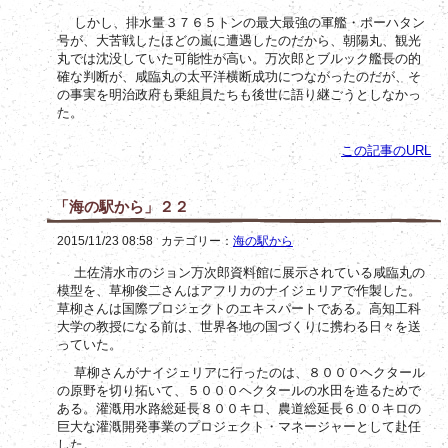
しかし、排水量３７６５トンの最大最強の軍艦・ポーハタン
号が、大苦戦したほどの嵐に遭遇したのだから、朝陽丸、観光
丸では沈没していた可能性が高い。万次郎とブルック艦長の的
確な判断が、咸臨丸の太平洋横断成功につながったのだが、そ
の事実を明治政府も乗組員たちも後世に語り継ごうとしなかっ
た。
この記事のURL
「海の駅から」２２
2015/11/23 08:58
カテゴリー：
海の駅から
土佐清水市のジョン万次郎資料館に展示されている咸臨丸の
模型を、草柳俊二さんはアフリカのナイジェリアで作製した。
草柳さんは国際プロジェクトのエキスパートである。高知工科
大学の教授になる前は、世界各地の国づくりに携わる日々を送
っていた。
草柳さんがナイジェリアに行ったのは、８０００ヘクタール
の原野を切り拓いて、５０００ヘクタールの水田を造るためで
ある。灌漑用水路総延長８００キロ、農道総延長６００キロの
巨大な灌漑開発事業のプロジェクト・マネージャーとして赴任
した。