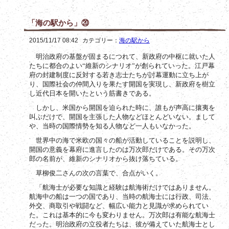
「海の駅から」⑳
2015/11/17 08:42
カテゴリー：
海の駅から
明治政府の基盤が固まるにつれて、新政府の中枢に就いた人
たちに都合のよい“維新のシナリオ”が創られていった。江戸幕
府の封建制度に反対する若き志士たちが討幕運動に立ち上が
り、国際社会の仲間入りを果たす開国を実現し、新政府を樹立
し近代日本を開いたという筋書きである。
しかし、米国から開国を迫られた時に、誰もが声高に攘夷を
叫ぶだけで、開国を主張した人物などほとんどいない。まして
や、当時の国際情勢を知る人物など一人もいなかった。
世界中の海で米欧の国々の船が活動していることを説明し、
開国の意義を幕府に進言したのは万次郎だけである。その万次
郎の名前が、維新のシナリオから抜け落ちている。
草柳俊二さんの次の言葉で、合点がいく。
「航海士が必要な知識と経験は航海術だけではありません。
航海中の船は一つの国であり、当時の航海士には行政、司法、
外交、商取引や戦闘など、幅広い能力と見識が求められてい
た。これは基本的に今も変わりません。万次郎は有能な航海士
だった。明治政府の立役者たちは、彼が備えていた航海士とし