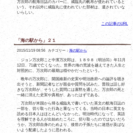
万次郎の航海日誌のカバーに、咸臨丸の帆布が使われていると
いう。それ以外に咸臨丸に使われていた部材は、遺されていな
いらしい。
この記事のURL
「海の駅から」２１
2015/11/19 08:56
カテゴリー：
海の駅から
31
11
ジョン万次郎こと中濱万次郎は、１８９８（明治
）年
月
12
71
日、
歳で亡くなった。世界の海の荒波を越えてきた人生と
対照的に、万次郎の最期は穏やかだったという。
晩年の万次郎に、開国維新の史実や明治政府への論評を聴き
出そうと、新聞記者などが面会や質問を試みた。普段は話し好
きな万次郎が、そうした質問には寡黙を通した。万次郎の死と
一緒に消えた史実や真相が、あったはずである。
万次郎が米国から帰る咸臨丸で書いていた英文の航海日誌の
一部を、切り取った行為と重なってくる。当時の日本に英文を
読める日本人はほとんどいなかった。明治時代になって、英語
を理解できる人が出始めたころに、切り取ったのではないだろ
うか。万次郎自身のためより、後世の子孫たちに迷惑が及ばな
いよう配慮したように思われる。