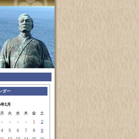
ンダー
6年1月
月
火
水
木
金
土
-
-
-
-
1
2
4
5
6
7
8
9