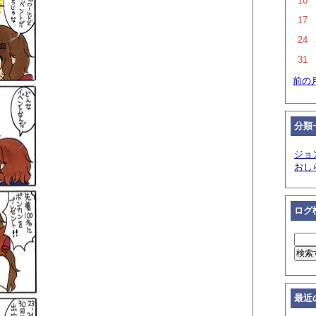
10
17
24
31
前の
分類
ジョ
おし
ログ
最近