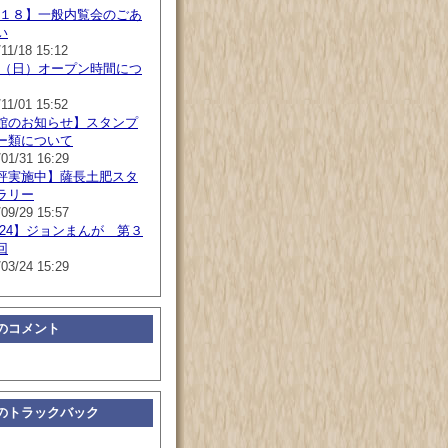
/１８】一般内覧会のごあ
い
11/18 15:12
１（日）オープン時間につ
11/01 15:52
館のお知らせ】スタンプ
ー類について
/01/31 16:29
評実施中】薩長土肥スタ
ラリー
/09/29 15:57
/24】ジョンまんが 第３
回
/03/24 15:29
のコメント
のトラックバック