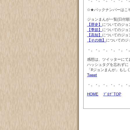
・。・。・。・。・。・
✩★バックナンバーはこ
ジョンまんが一覧(日付
【歴史】
についてのジョ
【季節】
についてのジョ
【高知】
についてのジョ
【その他】
についてのジ
・。・。・。・。・。・
感想は、ツイッターにて
ハッシュタグを忘れずに
「#ジョンまんが」もしくは「
Tweet
・。・。・。・。・。・
HOME
ﾌﾞﾛｸﾞTOP