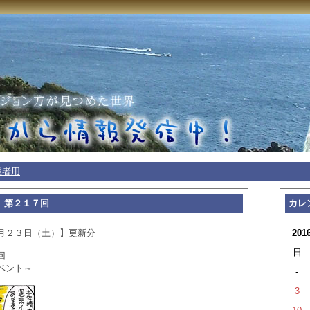
理者用
 第２１７回
カレ
月２３日（土）】更新分
201
日
回
ベント～
-
3