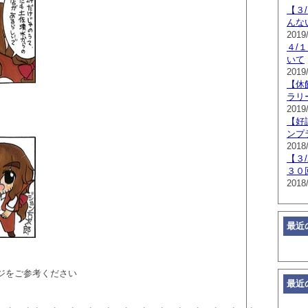
【３
んな
2019/
４/
いて
2019/
【休
ラリ
2019
【好
ンプ
2018
【３
３０
2018
最近
ジをご参考ください
最近