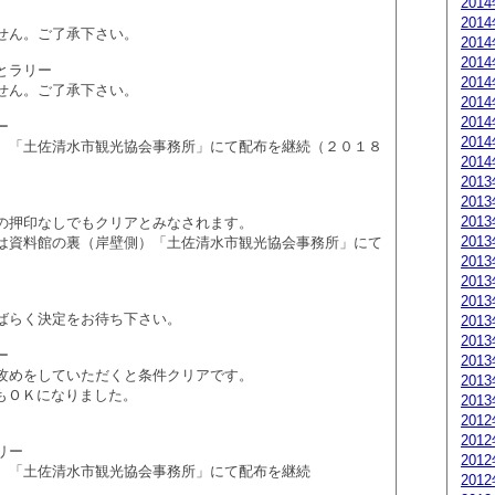
201
201
せん。ご了承下さい。
201
201
とラリー
201
せん。ご了承下さい。
201
201
ー
201
、「土佐清水市観光協会事務所」にて配布を継続（２０１８
201
201
201
201
の押印なしでもクリアとみなされます。
201
は資料館の裏（岸壁側）「土佐清水市観光協会事務所」にて
201
201
201
ばらく決定をお待ち下さい。
201
201
ー
201
攻めをしていただくと条件クリアです。
201
もＯＫになりました。
201
201
201
リー
201
、「土佐清水市観光協会事務所」にて配布を継続
201