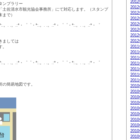
201
タンプラリー
201
「土佐清水市観光協会事務所」にて対応します。（スタンプ
201
末まで）
201
201
:.。. .。.:*・゜゜・*:.。. .。.:*・゜゜・*:.。. .。.:*・゜
201
201
201
きましては
201
す。
201
201
:.。. .。.:*・゜゜・*:.。. .。.:*・゜゜・*:.。. .。.:*・゜
201
201
201
201
所の簡易地図です。
201
201
201
201
201
201
201
201
201
201