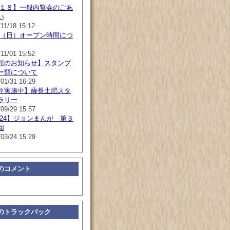
/１８】一般内覧会のごあ
い
11/18 15:12
１（日）オープン時間につ
11/01 15:52
館のお知らせ】スタンプ
ー類について
/01/31 16:29
評実施中】薩長土肥スタ
ラリー
/09/29 15:57
/24】ジョンまんが 第３
回
/03/24 15:29
のコメント
のトラックバック