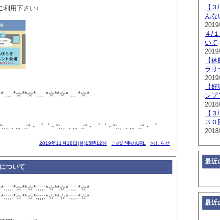
【３
ご利用下さい↓
んな
2019/
４/
いて
2019/
【休
ラリ
2019
【好
*:;;;:*☆**☆*:;;;:*☆**☆*:;;;:*☆*
ンプ
2018
【３
３０
:.。. .。.:*・゜゜・*:.。. .。.:*・゜゜・*:.。. .。.:*・゜
2018
2019年11月18日(月)15時12分
この記事のURL
おしらせ
最近
間について
*:;;;:*☆**☆*:;;;:*☆**☆*:;;;:*☆*
*:;;;:*☆**☆*:;;;:*☆**☆*:;;;:*☆*
最近