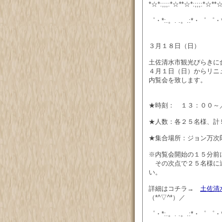
*☆*:;;;:*☆**☆*:;;;:*☆**☆
゜・*:.。. .。.:*・゜ ゜・*
３月１８日（日）
土佐清水市観光びらきに
４月１日（日）からリニ
内覧会を致します。
★時刻： １３：００～
★人数：各２５名様、計
★集合場所：ジョン万次
※内覧会開始の１５分前
その次点で２５名様に達
い。
詳細はコチラ→
土佐清
（*^▽^*）／
゜・*:.。. .。.:*・゜ ゜・*