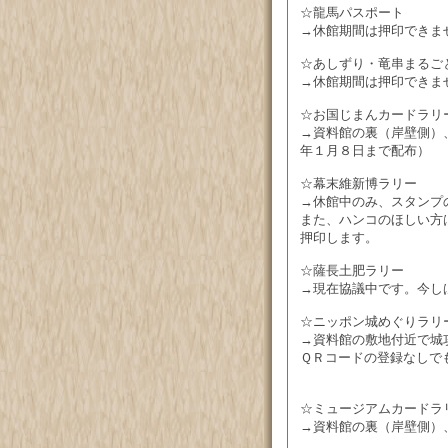
☆龍馬パスポート
→休館期間は押印できま
☆あしずり・竜串まるご
→休館期間は押印できま
☆お国じまんカードラリ
→資料館の裏（岸壁側）
年１月８日まで配布）
☆幕末維新博ラリー
→休館中のみ、スタンプ
また、ハンコのほしい方
押印します。
☆薩長土肥ラリー
→現在協議中です。今し
☆ニッポン城めぐりラリ
→資料館の敷地付近で城
ＱＲコードの登録なしで
☆ミュージアムカードラ
→資料館の裏（岸壁側）