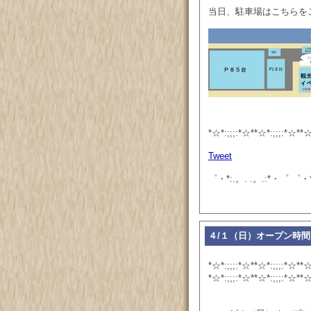
当日、駐車場はこちらを
*☆*:;;;:*☆**☆*:;;;:*☆**☆
Tweet
゜・*:.。. .。.:*・゜ ゜・*
４/１（日）オープン時
*☆*:;;;:*☆**☆*:;;;:*☆**☆
*☆*:;;;:*☆**☆*:;;;:*☆**☆