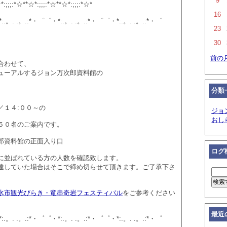
9
*:;;;:*☆**☆*:;;;:*☆**☆*:;;;:*☆*
16
:.。. .。.:*・゜゜・*:.。. .。.:*・゜゜・*:.。. .。.:*・゜
23
30
前の
合わせて、
ューアルするジョン万次郎資料館の
分類
／１４:００～の
ジョ
おし
５０名のご案内です。
郎資料館の正面入り口
ログ
に並ばれている方の人数を確認致します。
していた場合はそこで締め切らせて頂きます。ご了承下さ
水市観光びらき・竜串奇岩フェスティバル
をご参考ください
最近
:.。. .。.:*・゜゜・*:.。. .。.:*・゜゜・*:.。. .。.:*・゜