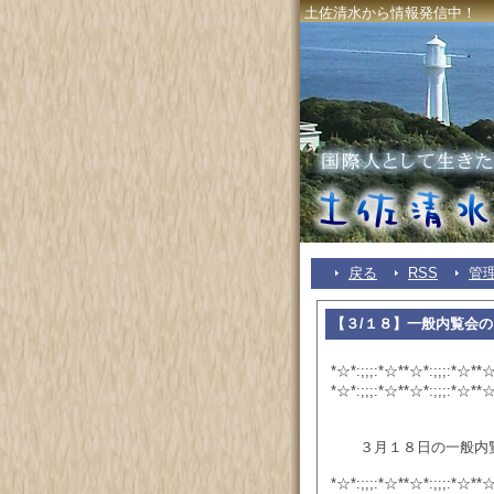
土佐清水から情報発信中！
戻る
RSS
管
【３/１８】一般内覧会
*☆*:;;;:*☆**☆*:;;;:*☆**☆
*☆*:;;;:*☆**☆*:;;;:*☆**☆
３月１８日の一般内覧
*☆*:;;;:*☆**☆*:;;;:*☆**☆