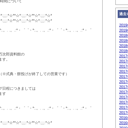
時間について
過去
*:;;;:*☆**☆*:;;;:*☆**☆*:;;;:*☆*
*:;;;:*☆**☆*:;;;:*☆**☆*:;;;:*☆*
201
:.。. .。.:*・゜゜・*:.。. .。.:*・゜゜・*:.。. .。.:*・゜
201
201
201
201
201
万次郎資料館の
201
ます。
201
201
201
（※式典・餅投げが終了しての営業です）
201
201
201
グ日程につきましては
201
ます
201
201
201
:.。. .。.:*・゜゜・*:.。. .。.:*・゜゜・*:.。. .。.:*・゜
201
201
*:;;;:*☆**☆*:;;;:*☆**☆*:;;;:*☆*
201