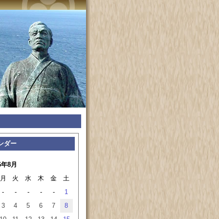
ンダー
6年8月
月
火
水
木
金
土
-
-
-
-
-
1
3
4
5
6
7
8