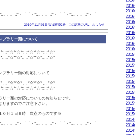
201
201
201
:.。. .。.:*・゜゜・*:.。. .。.:*・゜゜・*:.。. .。.:*・゜
201
201
2019年11月01日(金)15時52分
この記事のURL
おしらせ
201
201
201
ンプラリー類について
201
201
*:;;;:*☆**☆*:;;;:*☆**☆*:;;;:*☆*
201
*:;;;:*☆**☆*:;;;:*☆**☆*:;;;:*☆*
201
201
201
プラリー類の対応について
201
201
*:;;;:*☆**☆*:;;;:*☆**☆*:;;;:*☆*
201
*:;;;:*☆**☆*:;;;:*☆**☆*:;;;:*☆*
201
201
ラリー類の対応についてのお知らせです。
201
なりますのでご注意下さい。
201
１０月１日９時 次点のものです※
201
201
:.。. .。.:*・゜゜・*:.。. .。.:*・゜゜・*:.。. .。.:*・゜
201
201