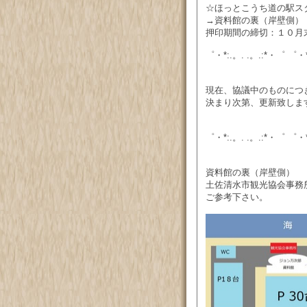
☆ほっとこうち道の駅ス
→資料館の裏（岸壁側）
押印期間の締切：１０月
゜・*:.。. .。.:*・゜ ゜・*
現在、協議中のものにつ
決まり次第、更新致しま
゜・*:.。. .。.:*・゜ ゜・*
資料館の裏（岸壁側）
土佐清水市観光協会事務
ご参考下さい。