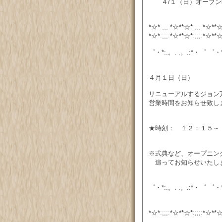
４/１（日）オープン
*☆*:;;;:*☆**☆*:;;;:*☆**☆
*☆*:;;;:*☆**☆*:;;;:*☆**☆
゜・*:.。. .。.:*・゜ ゜・*
４月１日（日）
リニューアルするジョン
営業時間をお知らせ致し
★時刻： １２：１５～
※式典など、オープニン
追ってお知らせいたし
゜・*:.。. .。.:*・゜ ゜・*
*☆*:;;;:*☆**☆*:;;;:*☆**☆