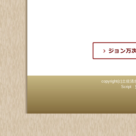
copyright(c)土佐清
Script :