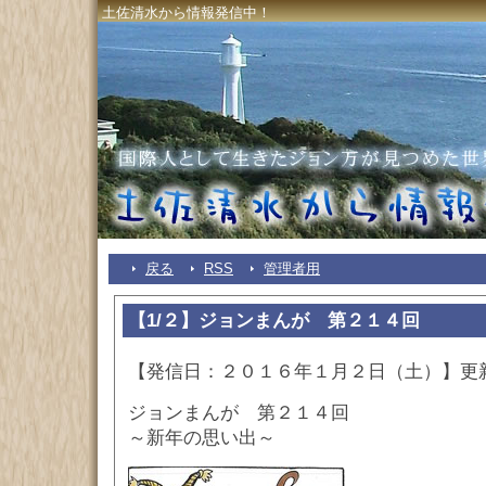
土佐清水から情報発信中！
戻る
RSS
管理者用
【1/２】ジョンまんが 第２１４回
【発信日：２０１６年１月２日（土）】更
ジョンまんが 第２１４回
～新年の思い出～