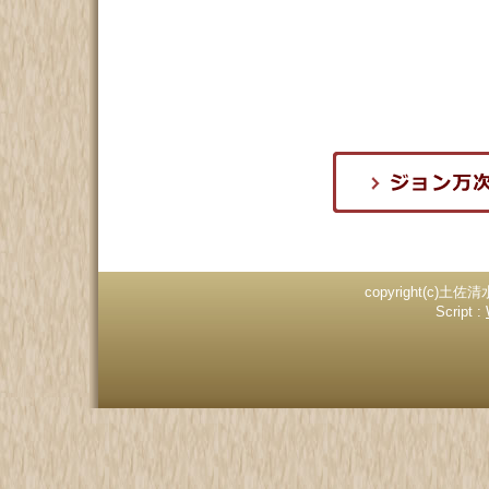
copyright(c)土佐清
Script :