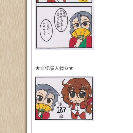
★✩登場人物✩★