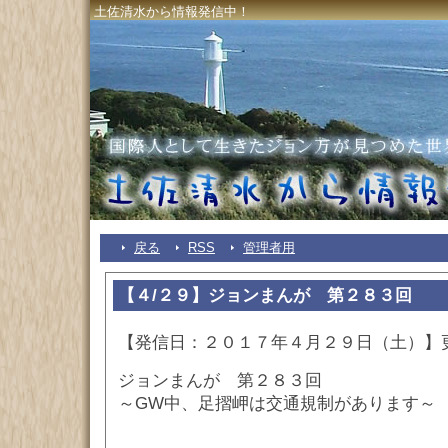
土佐清水から情報発信中！
戻る
RSS
管理者用
【４/２９】ジョンまんが 第２８３回
【発信日：２０１７年４月２９日（土）】
ジョンまんが 第２８３回
～GW中、足摺岬は交通規制があります～