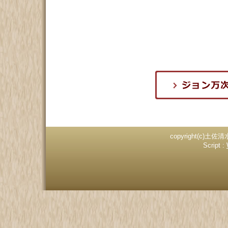
copyright(c)土佐清
Script :