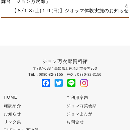
投
前
舞台「ジョン万次郎」
の
次
投
次
【８/１８(土)１９(日)】ジオラマ体験実施のお知らせ
稿
稿:
の
投
ナ
稿:
ビ
ゲ
ー
ジョン万次郎資料館
〒787-0337 高知県土佐清水市養老303
シ
TEL：0880-82-3155 FAX：0880-82-3156
Facebook
Twitter
Line
ョ
ン
HOME
ご利用案内
施設紹介
ジョン万英会話
お知らせ
ジョンまんが
リンク集
お問合せ