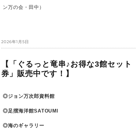
ン万の会・田中）
投
2026年1月5日
稿
日:
【「ぐるっと竜串♪お得な3館セット
券」販売中です！】
◎ジョン万次郎資料館
◎足摺海洋館SATOUMI
◎海のギャラリー