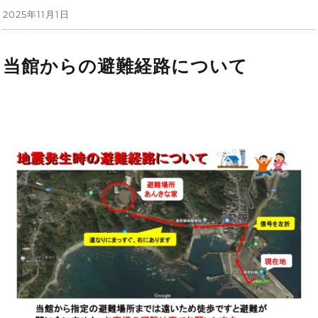
投
2025年11月1日
稿
日:
当館からの避難経路について