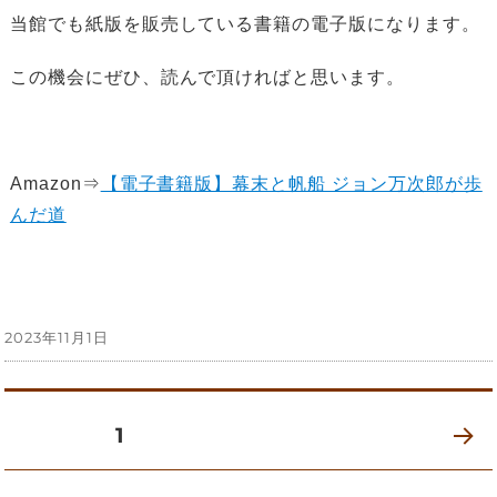
当館でも紙版を販売している書籍の電子版になります。
この機会にぜひ、読んで頂ければと思います。
Amazon⇒
【電子書籍版】幕末と帆船 ジョン万次郎が歩
んだ道
投
2023年11月1日
稿
日:
投
固定ページ
1
次の
稿