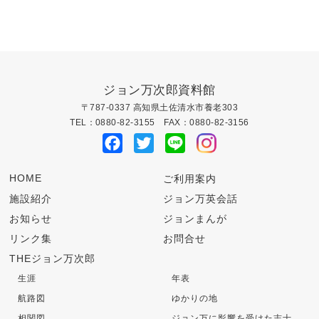
ペー
ジ
の
ペ
ジョン万次郎資料館
ー
〒787-0337 高知県土佐清水市養老303
TEL：0880-82-3155 FAX：0880-82-3156
ジ
Facebook
Twitter
Line
送
HOME
ご利用案内
り
施設紹介
ジョン万英会話
お知らせ
ジョンまんが
リンク集
お問合せ
THEジョン万次郎
生涯
年表
航路図
ゆかりの地
相関図
ジョン万に影響を受けた志士