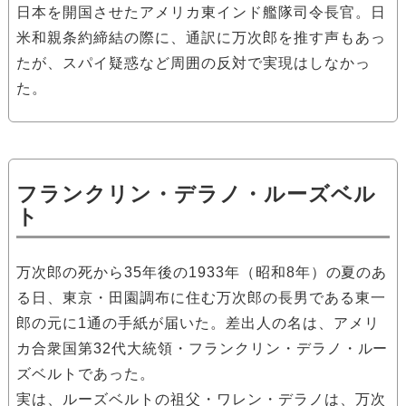
日本を開国させたアメリカ東インド艦隊司令長官。日
米和親条約締結の際に、通訳に万次郎を推す声もあっ
たが、スパイ疑惑など周囲の反対で実現はしなかっ
た。
フランクリン・デラノ・ルーズベル
ト
万次郎の死から35年後の1933年（昭和8年）の夏のあ
る日、東京・田園調布に住む万次郎の長男である東一
郎の元に1通の手紙が届いた。差出人の名は、アメリ
カ合衆国第32代大統領・フランクリン・デラノ・ルー
ズベルトであった。
実は、ルーズベルトの祖父・ワレン・デラノは、万次