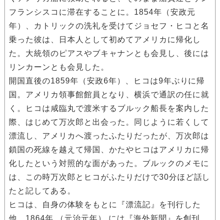
フランシスコに滞在することに。1854年（安政元
年）、カトリックの洗礼を受けてジョセフ・ヒコと名
乗った彼は、日本人として初めてアメリカに帰化し
た。大統領のピアスやブキャナンとも会見し、後には
リンカーンとも会見した。
開国直後の1859年（安政6年）、ヒコは9年ぶりに帰
国。アメリカ領事館館員となり、横浜で通訳の任に就
く。ヒコは咸臨丸で渡米するブルック船長を案内した
際、はじめて万次郎と出会った。同じように若くして
漂流し、アメリカへ渡ったふたりだったが、万次郎は
鎖国の死線を越えて帰国、かたやヒコはアメリカに帰
化したという対照的な面があった。ブルックのメモに
は、この時万次郎とヒコがふたりだけで30分ほど話し
たと記してある。
ヒコは、自身の体験をもとに『漂流記』を刊行した
他、1864年 （元治元年） には『海外新聞』を創刊。