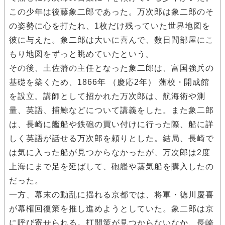
この少年は後藤象二郎であった。万次郎は象二郎のそ
の姿勢に心を打たれ、1枚だけ残っていた世界地図を
彼に与えた。象二郎は大いに喜んで、数日間部屋にこ
もり地図をずっと眺めていたという。
その後、土佐藩の主任となった象二郎は、富国強兵の
基礎を築くため、1866年 （慶応2年） 藩校・開成館
を設立。講師として招かれた万次郎は、航海術や測
量、英語、捕鯨などについて講義をした。また象二郎
は、長崎に艦船や鉄砲の買い付けに行った際、船に詳
しく英語が話せる万次郎を頼りとした。結局、長崎で
は気に入った船が見つからなかったが、万次郎は2度
上海にまで足を延ばして、砲艦や蒸気船を購入したの
だった。
一方、幕末の動乱に揺れる京都では、将軍・徳川慶喜
が幕権回復策を推し進めようとしていた。象二郎は京
に呼び寄せられる。打開策が見つからないなか、長崎