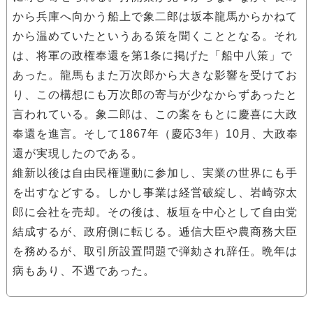
から兵庫へ向かう船上で象二郎は坂本龍馬からかねて
から温めていたというある策を聞くこととなる。それ
は、将軍の政権奉還を第1条に掲げた「船中八策」で
あった。龍馬もまた万次郎から大きな影響を受けてお
り、この構想にも万次郎の寄与が少なからずあったと
言われている。象二郎は、この案をもとに慶喜に大政
奉還を進言。そして1867年（慶応3年）10月、大政奉
還が実現したのである。
維新以後は自由民権運動に参加し、実業の世界にも手
を出すなどする。しかし事業は経営破綻し、岩崎弥太
郎に会社を売却。その後は、板垣を中心として自由党
結成するが、政府側に転じる。逓信大臣や農商務大臣
を務めるが、取引所設置問題で弾劾され辞任。晩年は
病もあり、不遇であった。