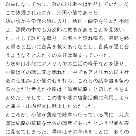
自由になっており、藩の取り調べは難航していた。そ
こで抜擢されたのが、河田小龍であった。
幼い頃から学問の道に入り、絵画・蘭学を学んだ小龍
は、漂民の中でも万次郎に教養があることを見抜い
た。そして許可を取り、自宅へと連れ帰る。尋問を終
え帰ると互いに言葉を教えあうなどし、言葉が通じ合
うようなるとふたりの友好は深まっていった。
万次郎は小龍にアメリカでの生活の様子などを語り、
小龍はその話に聞き惚れた。中でもアメリカの民主社
会の仕組みは小龍の心を打ち、これらの話を書き留め
るべきだと考えた小龍は『漂巽紀略』と題した本をま
とめた。そして、この書を藩の啓蒙活動に利用しよう
と藩主・山内容堂に献上したのだった。
ところが、小龍が藩命で薩摩へ行っている間に、万次
郎は紀略の草稿を土佐の識者であったという早崎益寿
に見せてしまった。早崎はその草稿をもとに、多くの