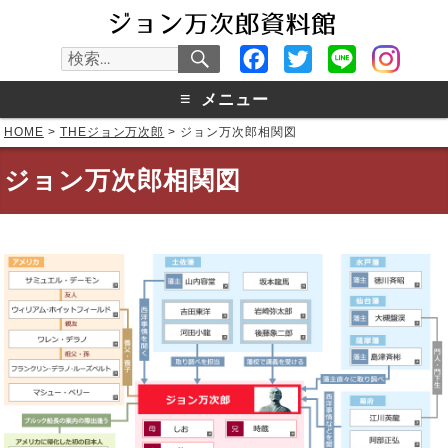
検
Facebook
Twitter
Line
検
索
索:
≡
メニュー
HOME
>
THEジョン万次郎
>
ジョン万次郎相関図
ジョン万次郎相関図