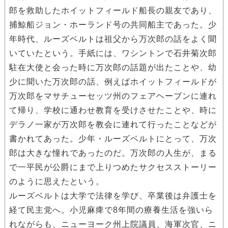
郎を救助したホイットフィールド船長の親友であり、
捕鯨船ジョン・ホーランド号の共同船主であった。少
年時代、ルーズベルトは祖父から万次郎の話をよく聞
いていたという。手紙には、ワシントンで石井菊次郎
駐在大使と会った時に万次郎の話題が出たことや、幼
少に聞いた万次郎の話、例えばホイットフィールドが
万次郎をマサチューセッツ州のフェアヘーブンに連れ
て帰り、学校に通わせ教育を受けさせたことや、時に
デラノ一家が万次郎を教会に連れて行ったことなどが
書かれてあった。少年・ルーズベルトにとって、万次
郎は大きな憧れであったのだ。万次郎の人生が、まる
で一平民が公爵にまで上りつめたサクセスストーリー
のように思えたという。
ルーズベルトは大学で法律を学び、卒業後は弁護士を
経て民主党へ。小児麻痺で8年間の療養生活を強いら
れながらも、ニューヨーク州上院議員、海軍次官、ニ