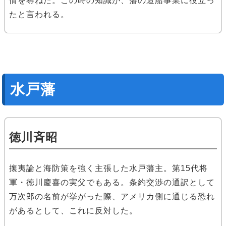
情を尋ねた。この時の知識が、藩の造船事業に役立っ
たと言われる。
水戸藩
徳川斉昭
攘夷論と海防策を強く主張した水戸藩主。第15代将
軍・徳川慶喜の実父でもある。条約交渉の通訳として
万次郎の名前が挙がった際、アメリカ側に通じる恐れ
があるとして、これに反対した。