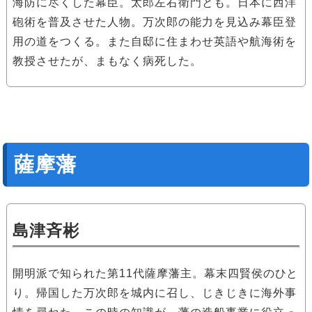
海防に尽くした幕臣。太郎左右衛門とも。日本に西洋
砲術を普及させた人物。万次郎の能力を見込み幕臣登
用の道をつくる。また自邸に住まわせ英語や航海術を
教授させたが、まもなく病死した。
薩摩藩
島津斉彬
開明派で知られた第11代薩摩藩主。幕末四賢侯のひと
り。帰国した万次郎を城内に召し、じきじきに海外事