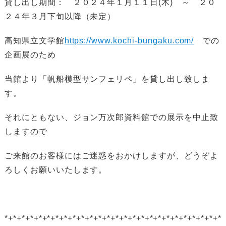
貸し出し期間： ２０２４年１月１１日(木) ～ ２０
２４年３月下旬以降（未定）
高知県立文学館
https://www.kochi-bungaku.com/
での
企画展のため
当館より「帆船模型サンフェリペ」を貸し出し致しま
す。
それにともない、ジョン万次郎資料館での展示を中止致
しますので
ご来館のお客様にはご迷惑をおかけしますが、どうぞよ
ろしくお願いいたします。
*+*+*+*+*+*+*+*+*+*+*+*+*+*+*+*+*+*+*+*+*+*+*+*+*+*