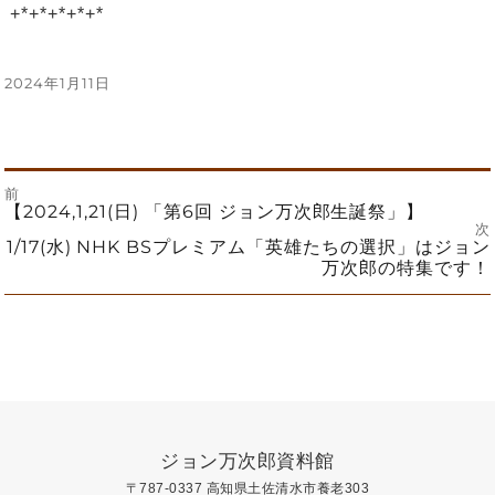
+*+*+*+*+*
投
2024年1月11日
稿
日:
前
投
前
【2024,1,21(日) 「第6回 ジョン万次郎生誕祭」】
の
次
投
次
1/17(水) NHK BSプレミアム「英雄たちの選択」はジョン
稿
稿:
の
万次郎の特集です！
投
ナ
稿:
ビ
ゲ
ー
ジョン万次郎資料館
シ
〒787-0337 高知県土佐清水市養老303