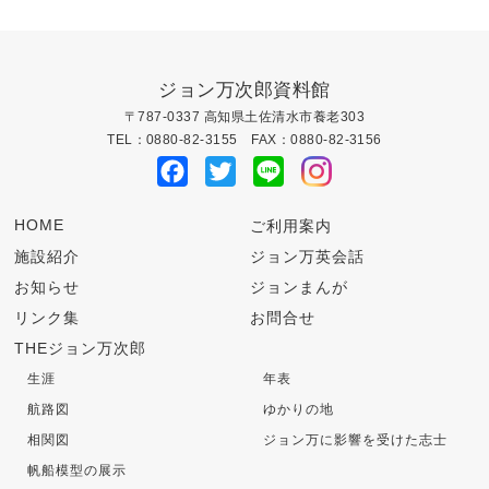
ゲ
ー
ジョン万次郎資料館
〒787-0337 高知県土佐清水市養老303
シ
TEL：0880-82-3155 FAX：0880-82-3156
Facebook
Twitter
Line
ョ
ン
HOME
ご利用案内
施設紹介
ジョン万英会話
お知らせ
ジョンまんが
リンク集
お問合せ
THEジョン万次郎
生涯
年表
航路図
ゆかりの地
相関図
ジョン万に影響を受けた志士
帆船模型の展示