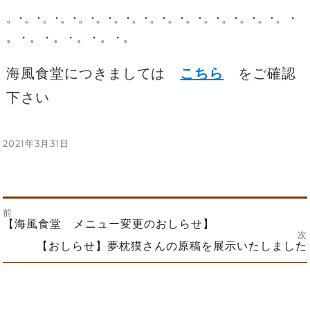
。･。･。･。･。･。･。･。･。･。･。･。･。･。･。･。・
。・。・。・。・。・。
海風食堂につきましては
こちら
をご確認
下さい
投
2021年3月31日
稿
日:
前
投
前
【海風食堂 メニュー変更のおしらせ】
の
次
投
次
【おしらせ】夢枕獏さんの原稿を展示いたしました
稿
稿:
の
投
ナ
稿:
ビ