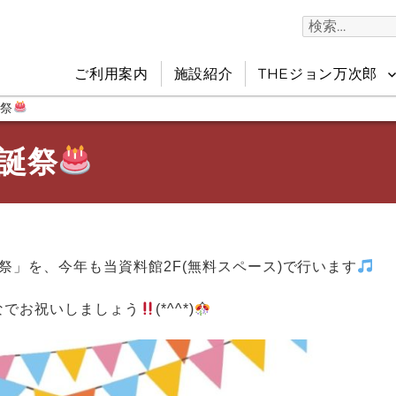
検
索:
ご利用案内
施設紹介
THEジョン万次郎
誕祭
誕祭
祭」を、今年も当資料館2F(無料スペース)で行います
なでお祝いしましょう
(*^^*)