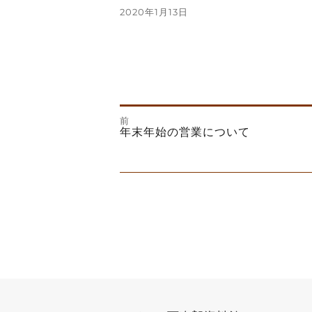
投
2020年1月13日
稿
日:
前
投
前
年末年始の営業について
の
投
次
稿
稿:
の
投
ナ
稿:
ビ
ゲ
ー
シ