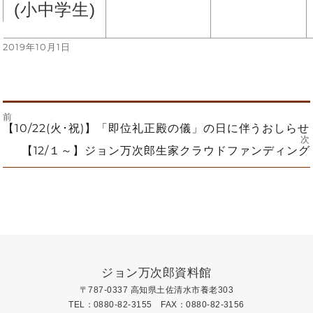
(小中学生)
投
2019年10月1日
稿
日:
前
投
前
【10/22(火･祝)】「即位礼正殿の儀」の日に伴うおしらせ
の
次
投
次
【12/１～】ジョン万次郎生家クラウドファンディング
稿
稿:
の
投
ナ
稿:
ビ
ゲ
ー
ジョン万次郎資料館
〒787-0337 高知県土佐清水市養老303
シ
TEL：0880-82-3155 FAX：0880-82-3156