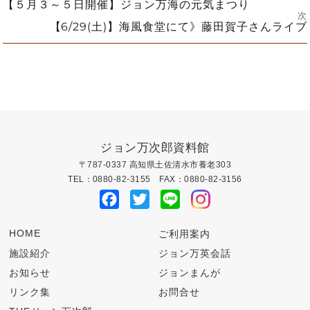
投
前
【５月３～５日開催】ジョン万海の元気まつり
の
次
投
次
【6/29(土)】海風食堂にて》藤田賀子さんライブ
稿
稿:
の
投
ナ
稿:
ビ
ゲ
ー
ジョン万次郎資料館
〒787-0337 高知県土佐清水市養老303
シ
TEL：0880-82-3155 FAX：0880-82-3156
Facebook
Twitter
Line
ョ
ン
HOME
ご利用案内
施設紹介
ジョン万英会話
お知らせ
ジョンまんが
リンク集
お問合せ