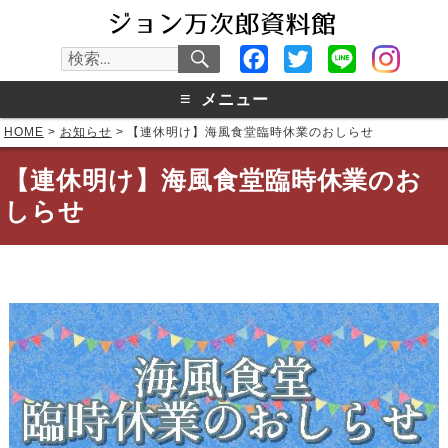
検
Facebook
Twitter
Line
検
索
索:
≡
メニュー
HOME
>
お知らせ
>
【連休明け】海風食堂臨時休業のおしらせ
【連休明け】海風食堂臨時休業のお
しらせ