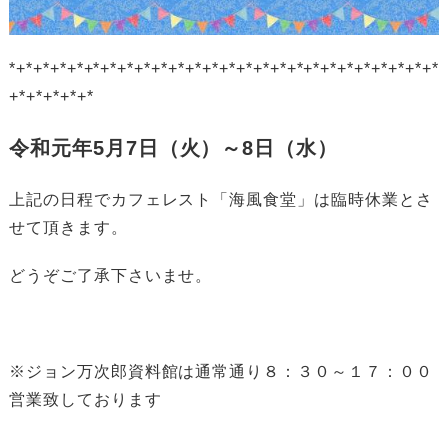
*+*+*+*+*+*+*+*+*+*+*+*+*+*+*+*+*+*+*+*+*+*+*+*+*+*
+*+*+*+*+*
令和元年5月7日（火
）～8日（水
）
上記の日程でカフェレスト「海風食堂」は臨時休業とさ
せて頂きます。
どうぞご了承下さいませ。
※ジョン万次郎資料館は通常通り８：３０～１７：００
営業致しております