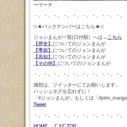
ーマーチ
・。・。・。・。・。・。・。・・。・。
✩★バックナンバーはこちら★✩
ジョンまんが一覧(日付順）へは→
こちら
【歴史】
についてのジョンまんが
【季節】
についてのジョンまんが
【高知】
についてのジョンまんが
【その他】
についてのジョンまんが
・。・。・。・。・。・。・。・・。・。
感想は、ツイッターにてお願いします。
ハッシュタグを忘れずに！
「#ジョンまんが」もしくは「#john_mang
Tweet
・。・。・。・。・。・。・。・・。・。
HOME
ﾌﾞﾛｸﾞTOP