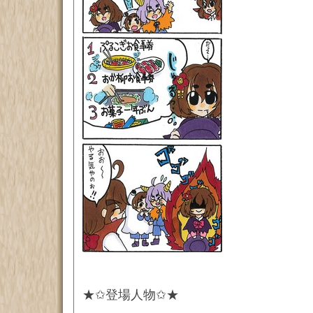
★✩登場人物✩★