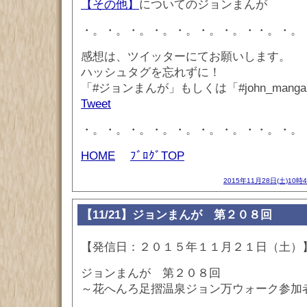
【その他】
についてのジョンまんが
・。・。・。・。・。・。・。・・。・。
感想は、ツイッターにてお願いします。
ハッシュタグを忘れずに！
「#ジョンまんが」もしくは「#john_mang
Tweet
・。・。・。・。・。・。・。・・。・。
HOME
ﾌﾞﾛｸﾞTOP
2015年11月28日(土)10時
【11/21】ジョンまんが 第２０８回
【発信日：２０１５年１１月２１日（土）
ジョンまんが 第２０８回
～花へんろ足摺温泉ジョン万ウォーク参加