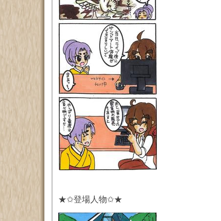
★✩登場人物✩★