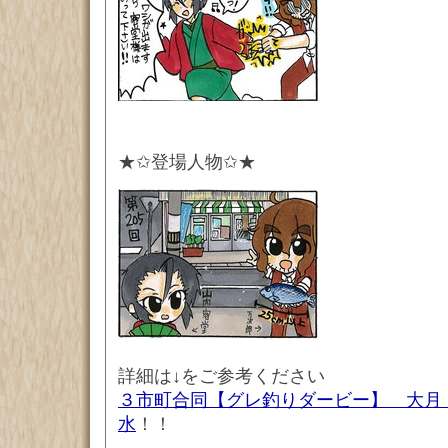
★✩登場人物✩★
詳細は↓をご参考ください
３市町合同【グレ釣りダービー】 大月
水
！！