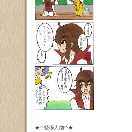
★✩登場人物✩★