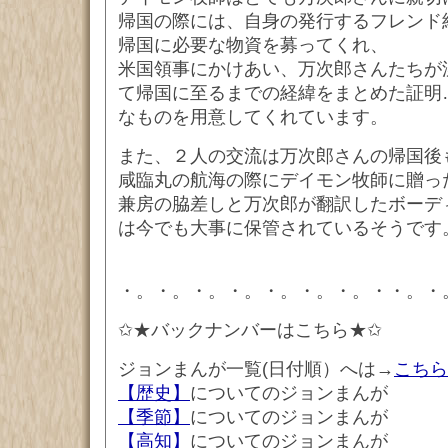
帰国の際には、自身の発行するフレンド
帰国に必要な物資を募ってくれ、
米国領事にかけあい、万次郎さんたちが
て帰国に至るまでの経緯をまとめた証明
なものを用意してくれています。
また、２人の交流は万次郎さんの帰国後
咸臨丸の航海の際にデイモン牧師に贈っ
兼房の脇差しと万次郎が翻訳したボーデ
は今でも大事に保管されているそうです
・。・。・。・。・。・。・。・・。・
✩★バックナンバーはこちら★✩
ジョンまんが一覧(日付順）へは→
こちら
【歴史】
についてのジョンまんが
【季節】
についてのジョンまんが
【高知】
についてのジョンまんが