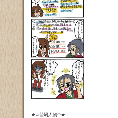
★✩登場人物✩★