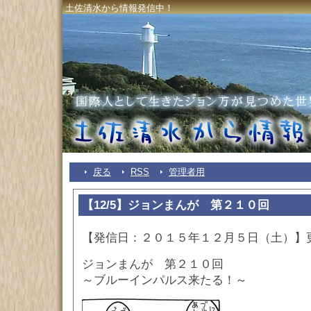
土佐清水から情報発信中！
戻る
RSS
管理者用
【12/5】ジョンまんが 第２１０回
【発信日：２０１５年１２月５日（土）】
ジョンまんが 第２１０回
～ブルーインパルス来たる！～