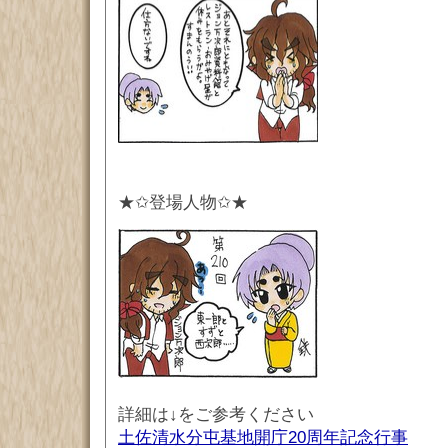
★✩登場人物✩★
詳細は↓をご参考ください
土佐清水分屯基地開庁20周年記念行事