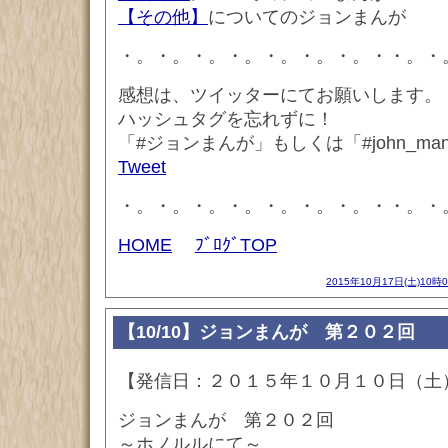
【その他】
についてのジョンまんが
・。・。・。・。・。・。・。・・。・
感想は、ツイッターにてお願いします。
ハッシュタグを忘れずに！
「#ジョンまんが」もしくは「#john_ma
Tweet
・。・。・。・。・。・。・。・・。・
HOME
ﾌﾞﾛｸﾞTOP
2015年10月17日(土)10時
【10/10】ジョンまんが 第２０２回
【発信日：２０１５年１０月１０日（土
ジョンまんが 第２０２回
～ホノルルにて～