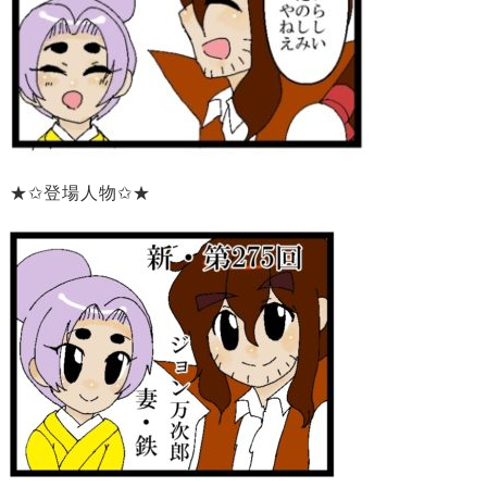
★✩登場人物✩★