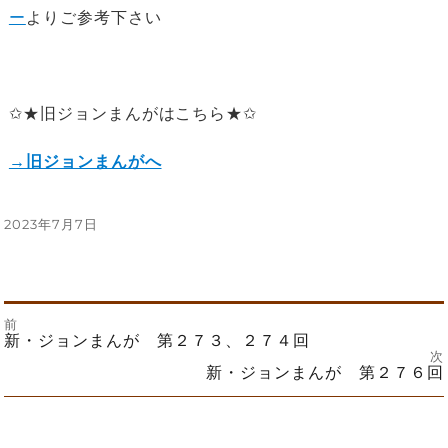
ー
よりご参考下さい
✩★旧ジョンまんがはこちら★✩
→旧ジョンまんがへ
投
2023年7月7日
稿
日:
前
投
前
新・ジョンまんが 第２７３、２７４回
の
次
投
次
新・ジョンまんが 第２７６回
稿
稿:
の
投
ナ
稿: