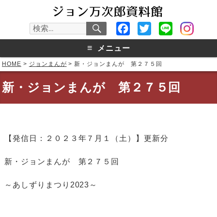
検
Facebook
Twitter
Line
検
索
索:
≡
メニュー
HOME
>
ジョンまんが
>
新・ジョンまんが 第２７５回
新・ジョンまんが 第２７５回
【発信日：２０２３年７月１（土）】更新分
新・ジョンまんが 第２７５回
～あしずりまつり2023～