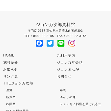
ビ
ゲ
ー
ジョン万次郎資料館
〒787-0337 高知県土佐清水市養老303
シ
TEL：0880-82-3155 FAX：0880-82-3156
Facebook
Twitter
Line
ョ
ン
HOME
ご利用案内
施設紹介
ジョン万英会話
お知らせ
ジョンまんが
リンク集
お問合せ
THEジョン万次郎
生涯
年表
航路図
ゆかりの地
相関図
ジョン万に影響を受けた志士
帆船模型の展示