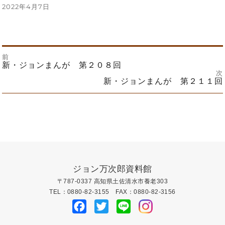
投
2022年4月7日
稿
日:
前
投
前
新・ジョンまんが 第２０８回
の
次
投
次
新・ジョンまんが 第２１１回
稿
稿:
の
投
ナ
稿:
ビ
ゲ
ー
ジョン万次郎資料館
〒787-0337 高知県土佐清水市養老303
シ
TEL：0880-82-3155 FAX：0880-82-3156
Facebook
Twitter
Line
ョ