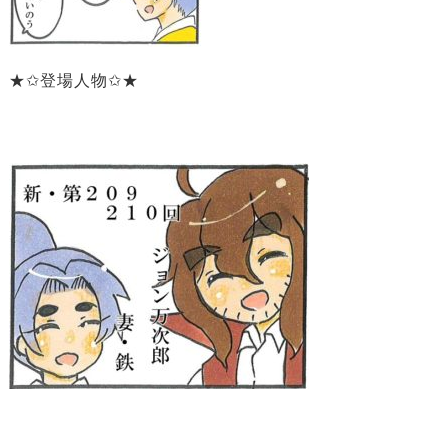
★✩登場人物✩★