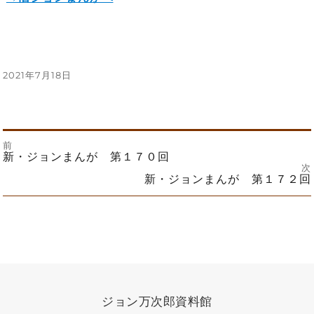
投
2021年7月18日
稿
日:
前
投
前
新・ジョンまんが 第１７０回
の
次
投
次
新・ジョンまんが 第１７２回
稿
稿:
の
投
ナ
稿:
ビ
ゲ
ー
ジョン万次郎資料館