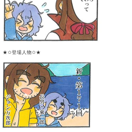
★✩登場人物✩★