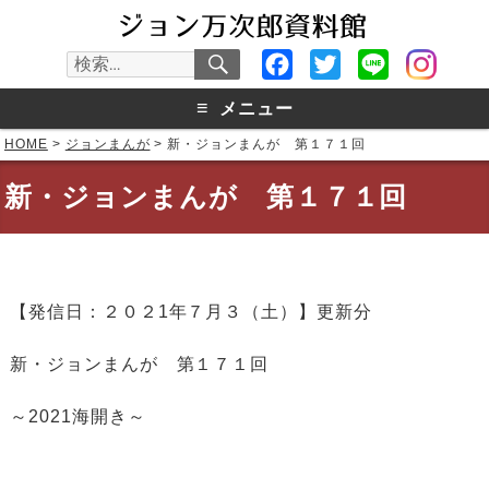
検
Facebook
Twitter
Line
検
索
索:
≡
メニュー
HOME
>
ジョンまんが
>
新・ジョンまんが 第１７１回
新・ジョンまんが 第１７１回
【発信日：２０２1年７月３（土）】更新分
新・ジョンまんが 第１７１回
～2021海開き～