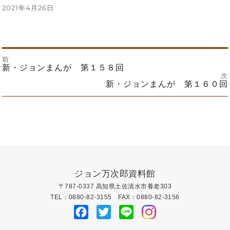
投
2021年4月26日
稿
日:
前
投
前
新・ジョンまんが 第１５８回
の
次
投
次
新・ジョンまんが 第１６０回
稿
稿:
の
投
ナ
稿:
ビ
ゲ
ー
ジョン万次郎資料館
〒787-0337 高知県土佐清水市養老303
シ
TEL：0880-82-3155 FAX：0880-82-3156
Facebook
Twitter
Line
ョ