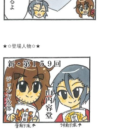
★✩登場人物✩★