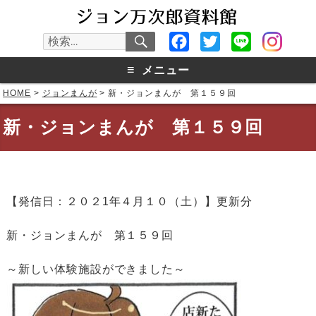
検
Facebook
Twitter
Line
検
索
索:
≡
メニュー
HOME
>
ジョンまんが
>
新・ジョンまんが 第１５９回
新・ジョンまんが 第１５９回
【発信日：２０２1年４月１０（土）】更新分
新・ジョンまんが 第１５９回
～新しい体験施設ができました～