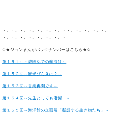
・。・。・。・。・。・。・。・・。・。・。・。・。
・。・。・。・。・。・。・。・
✩★ジョンまんがバックナンバーはこちら★✩
第１５１回～咸臨丸での航海は～
第１５２回～観光びらきは？～
第１５３回～営業再開です～
第１５４回～先生としても活躍！～
第１５５回～海洋館の企画展「擬態する生き物たち」～