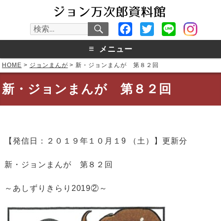
検
Facebook
Twitter
Line
検
索
索:
≡
メニュー
HOME
>
ジョンまんが
>
新・ジョンまんが 第８２回
新・ジョンまんが 第８２回
【発信日：２０１９年１０月１9 （土）】更新分
新・ジョンまんが 第８２回
～あしずりきらり2019②～