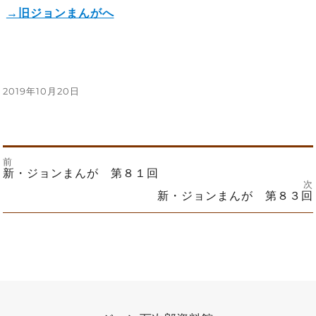
→旧ジョンまんがへ
投
2019年10月20日
稿
日:
前
投
前
新・ジョンまんが 第８１回
の
次
投
次
新・ジョンまんが 第８３回
稿
稿:
の
投
ナ
稿:
ビ
ゲ