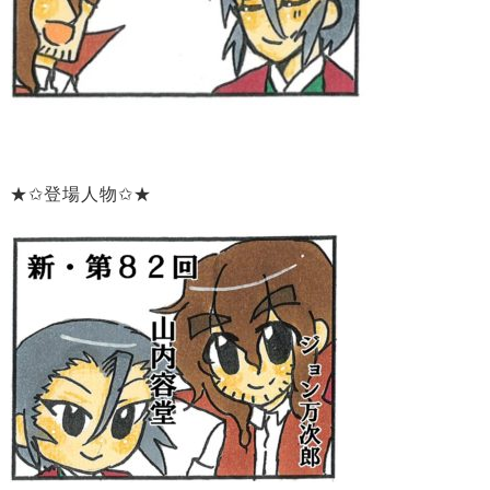
★✩登場人物✩★