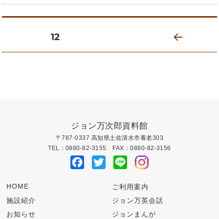
稿
日:
投
固定ページ
12
前の
稿
ペー
ジ
の
ペ
ジョン万次郎資料館
ー
〒787-0337 高知県土佐清水市養老303
TEL：0880-82-3155 FAX：0880-82-3156
ジ
Facebook
Twitter
Line
送
HOME
ご利用案内
り
施設紹介
ジョン万英会話
お知らせ
ジョンまんが