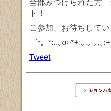
全部みつけられた方 
ト！
ご参加、お待ちしていま
゜*。*:..｡o○*+:｡.｡ ｡.｡:+*
Tweet