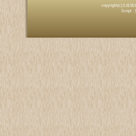
copyright(c)土佐清
Script :