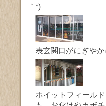
｀*)
表玄関口がにぎやか
ホイットフィールド
も、お化けやカボチ