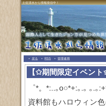
土佐清水から情報発信中！
戻る
RSS
管理者用
【✩期間限定イベント
゜*。*:..｡o○*+:｡.｡ ｡.｡:+*
資料館もハロウィン色に