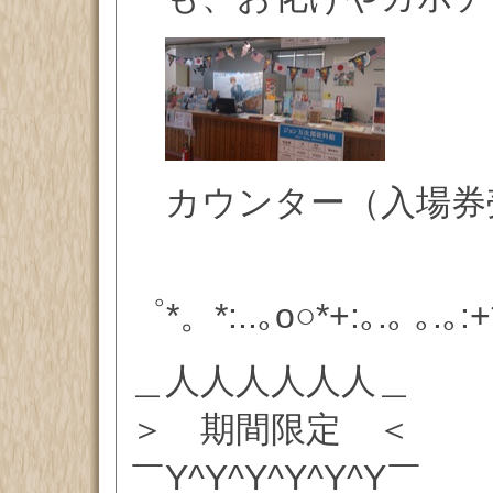
カウンター（入場券
゜*。*:..｡o○*+:｡.｡ ｡.｡:+*
＿人人人人人人＿
＞ 期間限定 ＜
￣Y^Y^Y^Y^Y^Y￣