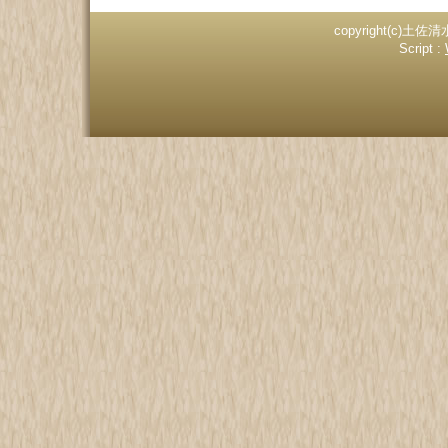
copyright(c)土佐清
Script :