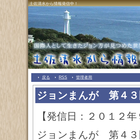
土佐清水から情報発信中！
戻る
RSS
管理者用
ジョンまんが 第４３
【発信日：２０１２年
ジョンまんが 第４３