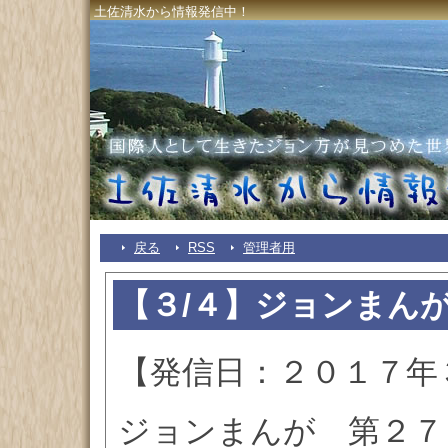
土佐清水から情報発信中！
戻る
RSS
管理者用
【３/４】ジョンまん
【発信日：２０１７年
ジョンまんが 第２７