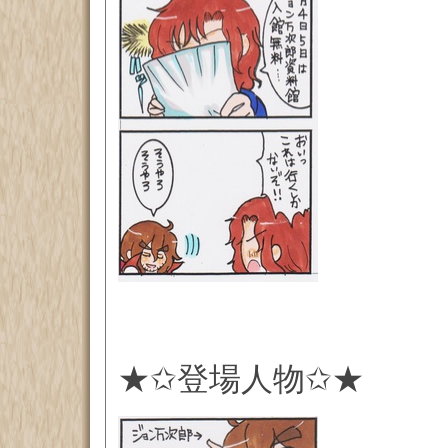
★✩登場人物✩★