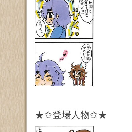
★✩登場人物✩★