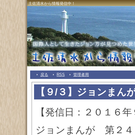
土佐清水から情報発信中！
戻る
RSS
管理者用
【９/３】ジョンまん
【発信日：２０１６年
ジョンまんが 第２４