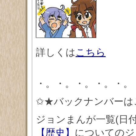
詳しくは
こちら
・。・。・。・。・。
✩★バックナンバーは
ジョンまんが一覧(日
【歴史】
についてのジ