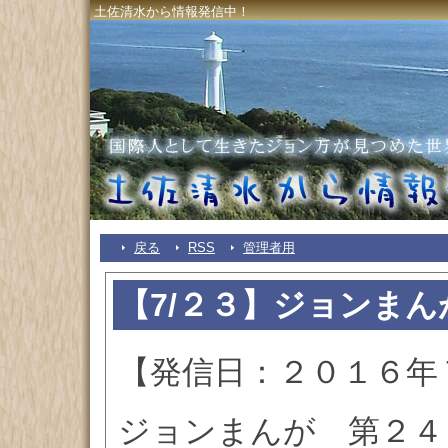
土佐清水から情報発信中！
戻る
RSS
管理者用
【7/２３】ジョンま
【発信日：２０１６年
ジョンまんが 第２４