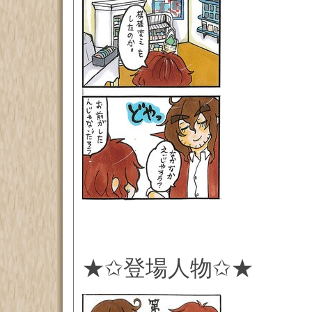
★✩登場人物✩★