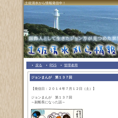
土佐清水から情報発信中！
戻る
RSS
管理者用
ジョンまんが 第１３７回
【発信日：２０１４年７月１２日（土）】
ジョンまんが 第１３７回
～副船長になった話～