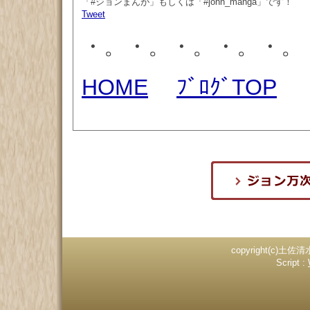
「#ジョンまんが」もしくは「#john_manga」です！
Tweet
・。・。・。・。・。
HOME
ﾌﾞﾛｸﾞTOP
copyright(c)土佐清
Script :